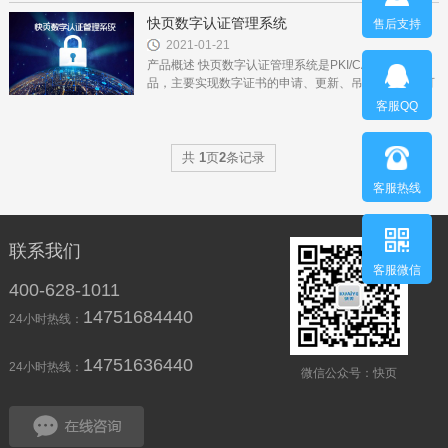
点登录，实现用户身份和权限的动态同步，加强信息安
全预警和审计，提高...
快页数字认证管理系统
售后支持
2021-01-21
产品概述 快页数字认证管理系统是PKI/CA应用基础产
品，主要实现数字证书的申请、更新、吊销、查询，可
以有效地解决网络上数据传输的安全性问题、数据的完
客服QQ
整性问题、身份认证问题...
共
1
页
2
条记录
客服热线
联系我们
客服微信
400-628-1011
14751684440
24小时热线：
14751636440
24小时热线：
微信公众号：快页