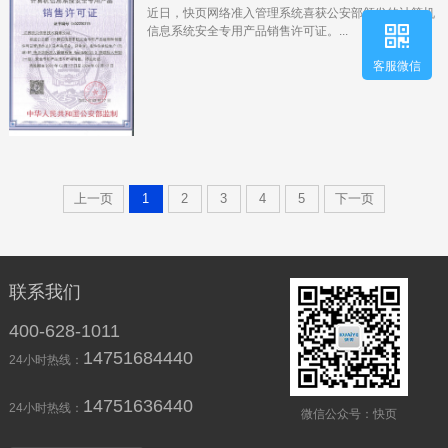
近日，快页网络准入管理系统喜获公安部颁发的计算机
信息系统安全专用产品销售许可证。...
客服微信
上一页
1
2
3
4
5
下一页
联系我们
400-628-1011
14751684440
24小时热线：
14751636440
24小时热线：
微信公众号：快页