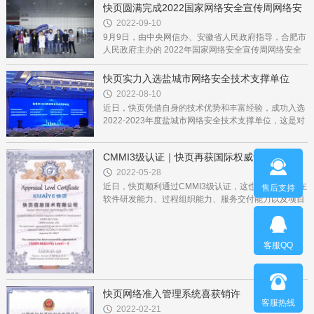
快页圆满完成2022国家网络安全宣传周网络安
全博
2022-09-10
9月9日，由中央网信办、安徽省人民政府指导，合肥市
人民政府主办的 2022年国家网络安全宣传周网络安全
博览会 在合肥落下帷幕。 网络安全+内容安全的全栈安
全服务商快页作为本次博...
快页实力入选盐城市网络安全技术支撑单位
2022-08-10
近日，快页凭借自身的技术优势和丰富经验，成功入选
2022-2023年度盐城市网络安全技术支撑单位，这是对
公司产品和技术实力的认可，快页将全力以赴推进盐城
网信事业发展，助力盐城...
CMMI3级认证｜快页再获国际权威认证！
2022-05-28
近日，快页顺利通过CMMI3级认证，这也意味着快页在
售后支持
软件研发能力、过程组织能力、服务交付能力以及项目
管理水平持续性等方面均得到了国际权威认可，表明快
页能为客户提供成熟、...
客服QQ
快页网络准入管理系统喜获销许
客服热线
2022-02-21