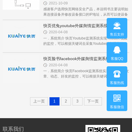
2021-10-09
感谢客户选用快页网络安全产品，本说明书主要说明如
果连接设备并修改设备接口的IP地址，从而可以使设备
接入内网。 1、我们要进入设备管理界面，就必须要找
到设备的LAN（或ETH0）...
快页优兔youtube外媒舆情监测系统
2020-04-08
售后支持
一．系统简介 快页Youtube监测系统实现Youtube视频
的监控，可以根据关键词去采集Youtube的相关数据。
快页Youtube监测系统可独立应用，与可增加在原有舆
情系统中应用。 快页Youtube监测系统...
快页脸书facebook外媒舆情监测系统
客服QQ
2020-04-08
一．系统简介 快页Facebook监测系统实现Facebook文
章、动态、好友的监控，可以根据关键词去采集
Facebook的相关数据。快页Facebook监测系统可独立
客服热线
应用，与可增加在原有舆情系统中应用。...
上一页
1
2
3
下一页
客服微信
联系我们