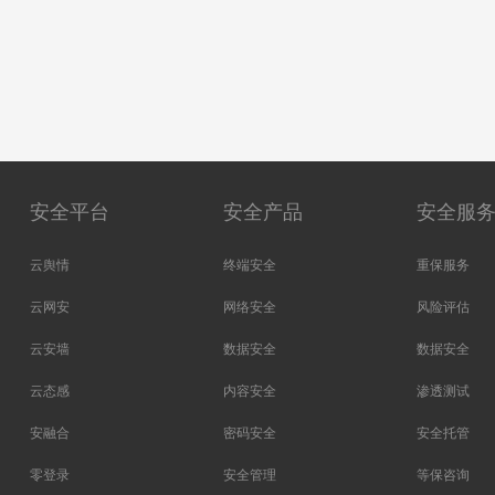
安全平台
安全产品
安全服
云舆情
终端安全
重保服务
云网安
网络安全
风险评估
云安墙
数据安全
数据安全
云态感
内容安全
渗透测试
安融合
密码安全
安全托管
零登录
安全管理
等保咨询